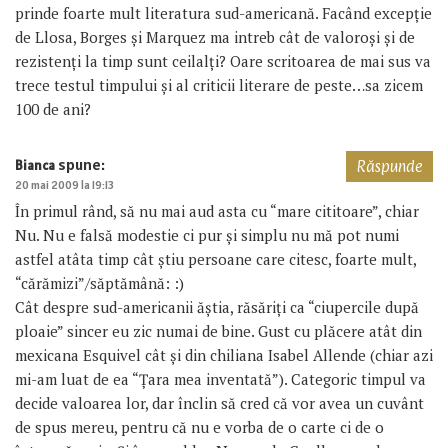
prinde foarte mult literatura sud-americană. Facând excepție
de Llosa, Borges și Marquez ma intreb cât de valoroși și de
rezistenți la timp sunt ceilalți? Oare scritoarea de mai sus va
trece testul timpului și al criticii literare de peste…sa zicem
100 de ani?
spune:
Bianca
Răspunde
20 mai 2009 la 19:13
În primul rând, să nu mai aud asta cu “mare cititoare”, chiar
Nu. Nu e falsă modestie ci pur și simplu nu mă pot numi
astfel atâta timp cât știu persoane care citesc, foarte mult,
“cărămizi”/săptămână: :)
Cât despre sud-americanii ăștia, răsăriți ca “ciupercile după
ploaie” sincer eu zic numai de bine. Gust cu plăcere atât din
mexicana Esquivel cât și din chiliana Isabel Allende (chiar azi
mi-am luat de ea “Țara mea inventată”). Categoric timpul va
decide valoarea lor, dar înclin să cred că vor avea un cuvânt
de spus mereu, pentru că nu e vorba de o carte ci de o