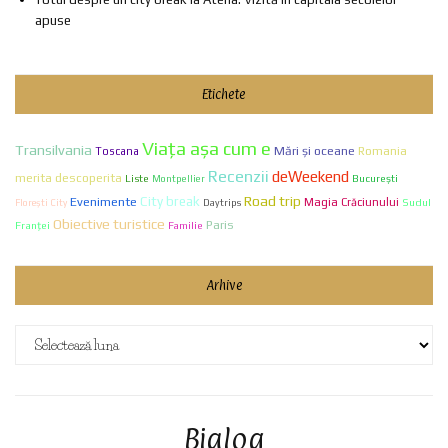
apuse
Etichete
Viaţa aşa cum e
Transilvania
Mări și oceane
Romania
Toscana
Recenzii
deWeekend
merita descoperita
Liste
Bucureşti
Montpellier
City break
Road trip
Evenimente
Magia Crăciunului
Sudul
Florești City
Daytrips
Obiective turistice
Paris
Franței
Familie
Arhive
Arhive
Bialog