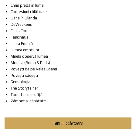
Chris predă în lume
Confesiuni călătoare
Dana în Olanda
DeWeekend
Ella's Corner
Fascinație
Laura Frunză
Lumea emotiilor
Mirela observă lumea
Monica (Roma & Paris)
Povești de pe Valea Loarei
Povești săsești
Sensologia
The Storytainer
Tomata cu scufiță
Zâmbet și sănătate
Familii călătoare