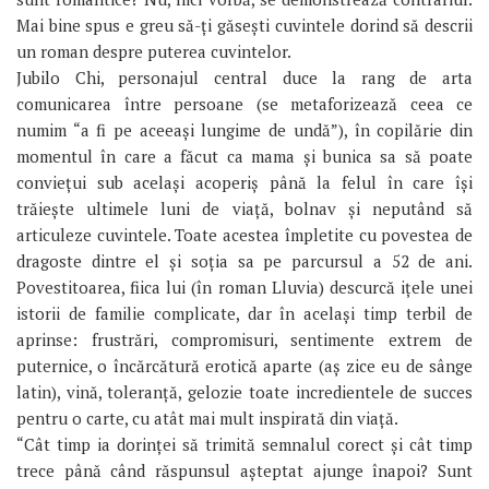
Mai bine spus e greu să-ți găsești cuvintele dorind să descrii
un roman despre puterea cuvintelor.
Jubilo Chi, personajul central duce la rang de arta
comunicarea între persoane (se metaforizează ceea ce
numim “a fi pe aceeași lungime de undă”), în copilărie din
momentul în care a făcut ca mama și bunica sa să poate
conviețui sub același acoperiș până la felul în care își
trăiește ultimele luni de viață, bolnav și neputând să
articuleze cuvintele. Toate acestea împletite cu povestea de
dragoste dintre el și soția sa pe parcursul a 52 de ani.
Povestitoarea, fiica lui (în roman Lluvia) descurcă ițele unei
istorii de familie complicate, dar în același timp terbil de
aprinse: frustrări, compromisuri, sentimente extrem de
puternice, o încărcătură erotică aparte (aș zice eu de sânge
latin), vină, toleranță, gelozie toate incredientele de succes
pentru o carte, cu atât mai mult inspirată din viață.
“Cât timp ia dorinței să trimită semnalul corect și cât timp
trece până când răspunsul așteptat ajunge înapoi? Sunt