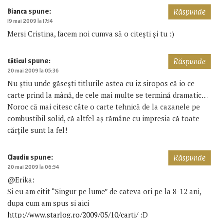
spune:
Bianca
Răspunde
19 mai 2009 la 17:14
Mersi Cristina, facem noi cumva să o citești și tu :)
spune:
tăticul
Răspunde
20 mai 2009 la 05:36
Nu ştiu unde găseşti titlurile astea cu iz siropos că io ce
carte prind la mână, de cele mai multe se termină dramatic…
Noroc că mai citesc câte o carte tehnică de la cazanele pe
combustibil solid, că altfel aş rămâne cu impresia că toate
cărţile sunt la fel!
spune:
Claudiu
Răspunde
20 mai 2009 la 06:54
@Erika:
Si eu am citit “Singur pe lume” de cateva ori pe la 8-12 ani,
dupa cum am spus si aici
http://www.starlog.ro/2009/05/10/carti/
:D