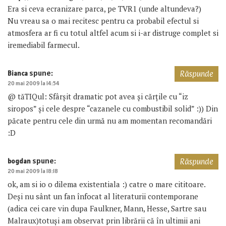
Era si ceva ecranizare parca, pe TVR1 (unde altundeva?)
Nu vreau sa o mai recitesc pentru ca probabil efectul si
atmosfera ar fi cu totul altfel acum si i-ar distruge complet si
iremediabil farmecul.
spune:
Bianca
Răspunde
20 mai 2009 la 14:54
@ tăTIQul: Sfârșit dramatic pot avea și cărțile cu “iz
siropos” și cele despre “cazanele cu combustibil solid” :)) Din
păcate pentru cele din urmă nu am momentan recomandări
:D
spune:
bogdan
Răspunde
20 mai 2009 la 18:18
ok, am si io o dilema existentiala :) catre o mare cititoare.
Deși nu sânt un fan înfocat al literaturii contemporane
(adica cei care vin dupa Faulkner, Mann, Hesse, Sartre sau
Malraux)totuși am observat prin librării că în ultimii ani