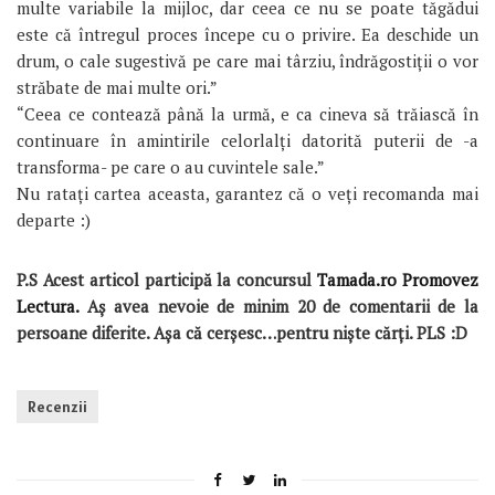
multe variabile la mijloc, dar ceea ce nu se poate tăgădui
este că întregul proces începe cu o privire. Ea deschide un
drum, o cale sugestivă pe care mai târziu, îndrăgostiții o vor
străbate de mai multe ori.”
“Ceea ce contează până la urmă, e ca cineva să trăiască în
continuare în amintirile celorlalți datorită puterii de -a
transforma- pe care o au cuvintele sale.”
Nu ratați cartea aceasta, garantez că o veți recomanda mai
departe :)
P.S Acest articol participă la concursul
Tamada.ro Promovez
Lectura.
Aş avea nevoie de minim 20 de comentarii de la
persoane diferite. Aşa că cerşesc…pentru nişte cărţi. PLS :D
Recenzii