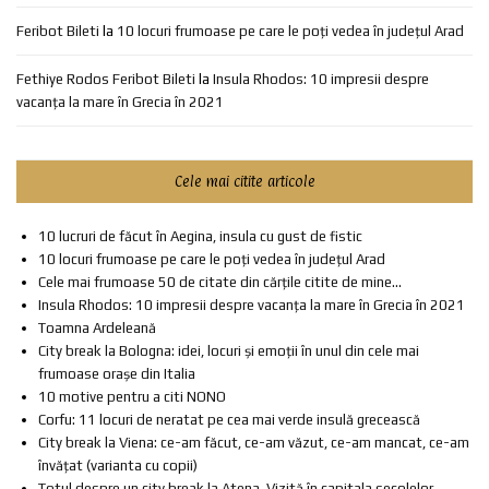
Feribot Bileti
la
10 locuri frumoase pe care le poți vedea în județul Arad
Fethiye Rodos Feribot Bileti
la
Insula Rhodos: 10 impresii despre
vacanța la mare în Grecia în 2021
Cele mai citite articole
10 lucruri de făcut în Aegina, insula cu gust de fistic
10 locuri frumoase pe care le poți vedea în județul Arad
Cele mai frumoase 50 de citate din cărțile citite de mine...
Insula Rhodos: 10 impresii despre vacanța la mare în Grecia în 2021
Toamna Ardeleană
City break la Bologna: idei, locuri și emoții în unul din cele mai
frumoase orașe din Italia
10 motive pentru a citi NONO
Corfu: 11 locuri de neratat pe cea mai verde insulă grecească
City break la Viena: ce-am făcut, ce-am văzut, ce-am mancat, ce-am
învățat (varianta cu copii)
Totul despre un city break la Atena. Vizită în capitala secolelor