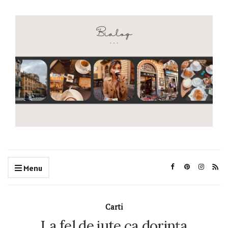
Menu
Carti
La fel de iute ca dorința