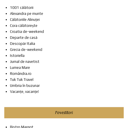
1001 călătorii
Alexandra pe munte
Călătoriile Alinuței
Cora călătorește
Croatia de-weekend
Departe de casă
Descopăr Italia
Grecia de-weekend
Istoriella
Jurnal de navetist
Lumea Mare
Romândra.ro
Tuk Tuk Travel
Umbria în buzunar
Vacanțe, vacanțe!
Povestitori
Bistro Margot