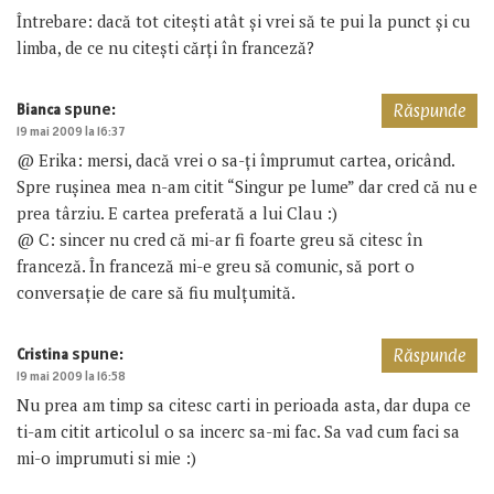
Întrebare: dacă tot citeşti atât şi vrei să te pui la punct şi cu
limba, de ce nu citeşti cărţi în franceză?
spune:
Bianca
Răspunde
19 mai 2009 la 16:37
@ Erika: mersi, dacă vrei o sa-ți împrumut cartea, oricând.
Spre rușinea mea n-am citit “Singur pe lume” dar cred că nu e
prea târziu. E cartea preferată a lui Clau :)
@ C: sincer nu cred că mi-ar fi foarte greu să citesc în
franceză. În franceză mi-e greu să comunic, să port o
conversație de care să fiu mulțumită.
spune:
Cristina
Răspunde
19 mai 2009 la 16:58
Nu prea am timp sa citesc carti in perioada asta, dar dupa ce
ti-am citit articolul o sa incerc sa-mi fac. Sa vad cum faci sa
mi-o imprumuti si mie :)