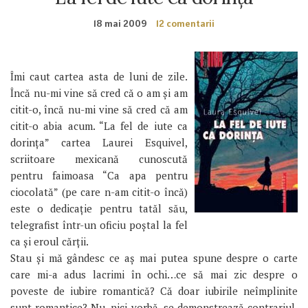
18 mai 2009
12 comentarii
Îmi caut cartea asta de luni de zile.
Încă nu-mi vine să cred că o am și am
citit-o, încă nu-mi vine să cred că am
citit-o abia acum. “La fel de iute ca
dorința” cartea Laurei Esquivel,
scriitoare mexicană cunoscută
pentru faimoasa “Ca apa pentru
ciocolată” (pe care n-am citit-o încă)
este o dedicație pentru tatăl său,
telegrafist într-un oficiu poștal la fel
ca și eroul cărții.
Stau și mă gândesc ce aș mai putea spune despre o carte
care mi-a adus lacrimi în ochi…ce să mai zic despre o
poveste de iubire romantică? Că doar iubirile neîmplinite
sunt romantice? Nu, nici vorbă, se demonstrează contrariul.