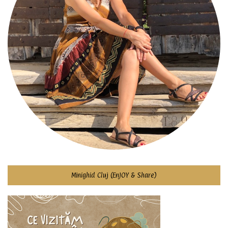
Minighid Cluj (EnJOY & Share)