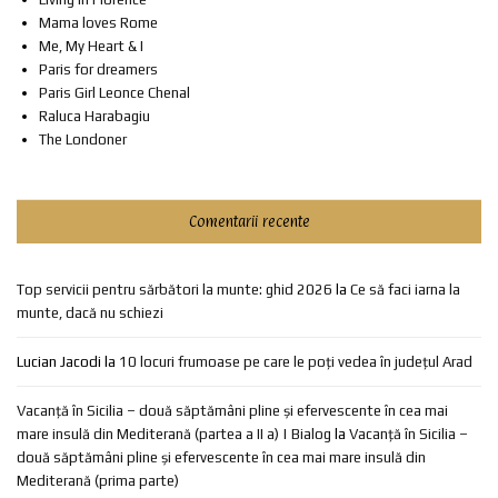
Mama loves Rome
Me, My Heart & I
Paris for dreamers
Paris Girl Leonce Chenal
Raluca Harabagiu
The Londoner
Comentarii recente
Top servicii pentru sărbători la munte: ghid 2026
la
Ce să faci iarna la
munte, dacă nu schiezi
Lucian Jacodi
la
10 locuri frumoase pe care le poți vedea în județul Arad
Vacanță în Sicilia – două săptămâni pline și efervescente în cea mai
mare insulă din Mediterană (partea a II a) | Bialog
la
Vacanță în Sicilia –
două săptămâni pline și efervescente în cea mai mare insulă din
Mediterană (prima parte)