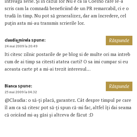
întreagă serie. Și în cazul lor Nu e ca la Coelho care le-a
scris cam la comnadă beneficiind de un PR remarcabil, ci e o
trudă în timp. Nu pot să generalizez, dar am încredere, cel
puțin asta mi-au transmis scrierile lor.
spune:
claudia_mirela
Răspunde
24 mai 2009 la 20:49
Iti citesc zilnic postarile de pe blog si de multe ori ma intreb
cum de ai timp sa citesti atatea carti? O sa imi cumpar si eu
aceasta carte pt a mi-ai trezit interesul…
spune:
Bianca
Răspunde
25 mai 2009 la 04:32
@Claudia: o să-ți placă, garantez. Cât despre timpul pe care
îl am ca să citesc pot să-ți spun că-mi fac, altfel îți dai seama
că oricând mi-aș găsi și altceva de făcut :D