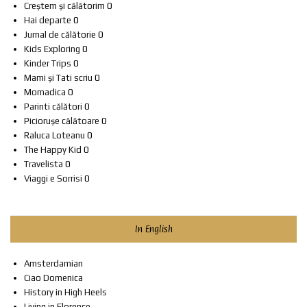
Creștem și călătorim
0
Hai departe
0
Jurnal de călătorie
0
Kids Exploring
0
Kinder Trips
0
Mami și Tati scriu
0
Momadica
0
Parinti călători
0
Piciorușe călătoare
0
Raluca Loteanu
0
The Happy Kid
0
Travelista
0
Viaggi e Sorrisi
0
In English
Amsterdamian
Ciao Domenica
History in High Heels
Living in Florence