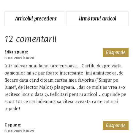
Articolul precedent
Următorul articol
12 comentarii
spune:
Erika
Răspunde
19 mai 2009 la 16:28
Intr-adevar m-ai facut tare curioasa… Cartile despre viata
oamenilor mi se par foarte interesante; imi amintesc ca, de
fiecare data cand citeam cartea mea favorita (“Singur pe
lume”, de Hector Malot) plangeam… dar ce mult as vrea s-o
recitesc inca o data :). Felicitari pentru articol… cuprinde pe
scurt tot ce ma indeamna sa citesc aceasta carte cat mai
repede!
spune:
C
Răspunde
19 mai 2009 la 16:29