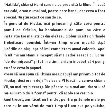
“Matilda”, chiar și Mami care nu se prea uită la filme. În casă
era cald, eram numai noi, poate pare banal, dar ceva a fost
special. Nu știu exact ce sau de ce.
În general de Miculaș mai primeam și câte ceva pentru
pomul de Crăciun, ba bomboanele de pom, ba câte o
instalație (se mai strica din ele) sau globuri și alte ghirlande
trebuitoare pomului. Într-un timp eram moartă după
jucăriile de pluș, așa că imi completam anual colecția. Apoi
în ultimii ani Mami a început să mă cadorisească cu lucruri
“de domnișoară” și tot in ultimii ani am inceput să-i pun și
eu câte ceva în papuci.
Vreau să mai spun că ultima mea păpușă am primit-o tot de
Miculaș, deși eram deja în clasa a VI (dacă nu cumva chiar a
VII, nu mai rețin exact). Din păcate nu o mai am, dar știu că
mi-au luat-o de la “Zena” pentru că acolo am vazut-o.
Anul trecut, am făcut un filmuleț pentru pritenele mele pe
care nu le-am văzut de mult timp și l-am pus pe youtube,