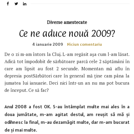
Diverse amestecate
Ce ne aduce nouă 2009?
4 ianuarie 2009
Niciun comentariu
De o zi m-am întors la Cluj. L-am regăsit așa cum l-am lăsat.
Adică tot împodobit de sărbătoare parcă cele 2 săptămâni în
care am lipsit au fost 2 secunde. Momentan mă aflu în
depresia postSărbători care în general mă ține cam pâna la
jumatea lui ianuarie. Deci nici într-un an nu ma pot bucura
de început. Ce să fac?
Anul 2008 a fost OK. S-au întâmplat multe mai ales în a
doua jumătate, m-am agitat destul, am reușit să mă și
odihnesc la final, m-au dezamăgit multe, dar m-am bucurat
de și mai multe.