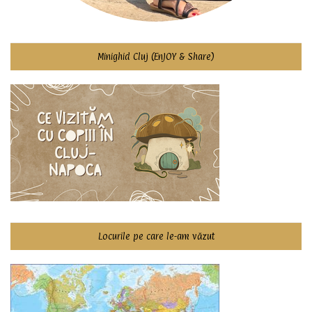
Minighid Cluj (EnJOY & Share)
Locurile pe care le-am văzut