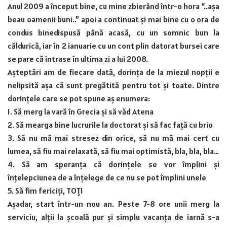
Anul 2009 a început bine, cu mine zbierând într-o hora “..așa
beau oamenii buni..” apoi a continuat și mai bine cu o ora de
condus binedispusă până acasă, cu un somnic bun la
căldurică, iar în 2 ianuarie cu un cont plin datorat bursei care
se pare că intrase în ultima zi a lui 2008.
Așteptări am de fiecare dată, dorința de la miezul nopții e
nelipsită așa că sunt pregătită pentru tot și toate. Dintre
dorințele care se pot spune aș enumera:
1. Să merg la vară în Grecia și să văd Atena
2. Să mearga bine lucrurile la doctorat și să fac față cu brio
3. Să nu mă mai stresez din orice, să nu mă mai cert cu
lumea, să fiu mai relaxată, să fiu mai optimistă, bla, bla, bla…
4. Să am speranța că dorințele se vor împlini și
înțelepciunea de a înțelege de ce nu se pot împlini unele
5. Să fim fericiți, TOȚI
Așadar, start într-un nou an. Peste 7-8 ore unii merg la
serviciu, alții la școală pur și simplu vacanța de iarnă s-a