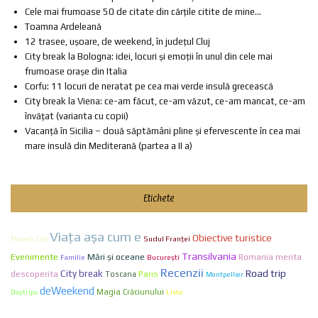
Cele mai frumoase 50 de citate din cărțile citite de mine...
Toamna Ardeleană
12 trasee, ușoare, de weekend, în județul Cluj
City break la Bologna: idei, locuri și emoții în unul din cele mai
frumoase orașe din Italia
Corfu: 11 locuri de neratat pe cea mai verde insulă grecească
City break la Viena: ce-am făcut, ce-am văzut, ce-am mancat, ce-am
învățat (varianta cu copii)
Vacanță în Sicilia – două săptămâni pline și efervescente în cea mai
mare insulă din Mediterană (partea a II a)
Etichete
Viaţa aşa cum e
Obiective turistice
Sudul Franței
Florești City
Transilvania
Evenimente
Mări și oceane
Romania merita
Familie
Bucureşti
Recenzii
City break
Road trip
Paris
descoperita
Toscana
Montpellier
deWeekend
Magia Crăciunului
Liste
Daytrips