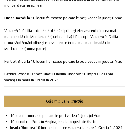
munte, dacă nu schiezi
Lucian Jacodi
la
10 locuri frumoase pe care le poți vedea în județul Arad
Vacanță în Sicilia – două săptămâni pline și efervescente în cea mai
mare insulă din Mediterană (partea a II a) | Bialog
la
Vacanță în Sicilia –
două săptămâni pline și efervescente în cea mai mare insulă din
Mediterană (prima parte)
Feribot Bileti
la
10 locuri frumoase pe care le poți vedea în județul Arad
Fethiye Rodos Feribot Bileti
la
Insula Rhodos: 10 impresii despre
vacanța la mare în Grecia în 2021
Cele mai citite articole
10 locuri frumoase pe care le poți vedea în județul Arad
10 lucruri de făcut în Aegina, insula cu gust de fistic
Insula Rhodos: 10 impresii despre vacanța la mare în Grecia în 2021