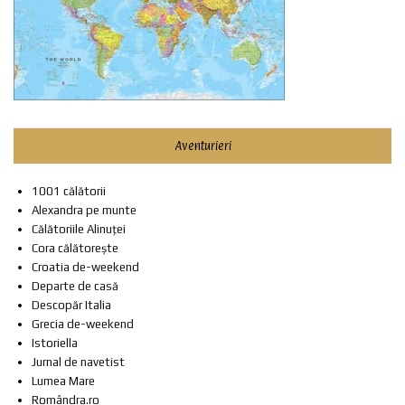
Aventurieri
1001 călătorii
Alexandra pe munte
Călătoriile Alinuței
Cora călătorește
Croatia de-weekend
Departe de casă
Descopăr Italia
Grecia de-weekend
Istoriella
Jurnal de navetist
Lumea Mare
Romândra.ro