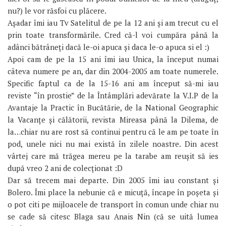
nu?) le vor răsfoi cu plăcere.
Așadar îmi iau Tv Satelitul de pe la 12 ani și am trecut cu el
prin toate transformările. Cred că-l voi cumpăra până la
adânci bătrâneți dacă le-oi apuca și daca le-o apuca si el :)
Apoi cam de pe la 15 ani îmi iau Unica, la început numai
câteva numere pe an, dar din 2004-2005 am toate numerele.
Specific faptul ca de la 15-16 ani am început să-mi iau
reviste “în prostie” de la Întâmplări adevărate la V.I.P de la
Avantaje la Practic în Bucătărie, de la National Geographic
la Vacanțe și călătorii, revista Mireasa până la Dilema, de
la…chiar nu are rost să continui pentru că le am pe toate în
pod, unele nici nu mai există în zilele noastre. Din acest
vârtej care mă trăgea mereu pe la tarabe am reușit să ies
după vreo 2 ani de colecționat :D
Dar să trecem mai departe. Din 2005 îmi iau constant și
Bolero. Îmi place la nebunie că e micuță, încape în poșeta și
o pot citi pe mijloacele de transport în comun unde chiar nu
se cade să citesc Blaga sau Anais Nin (că se uită lumea