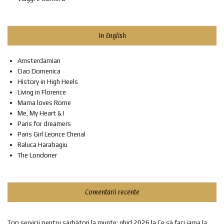
In English
Amsterdamian
Ciao Domenica
History in High Heels
Living in Florence
Mama loves Rome
Me, My Heart & I
Paris for dreamers
Paris Girl Leonce Chenal
Raluca Harabagiu
The Londoner
Comentarii recente
Top servicii pentru sărbători la munte: ghid 2026
la
Ce să faci iarna la