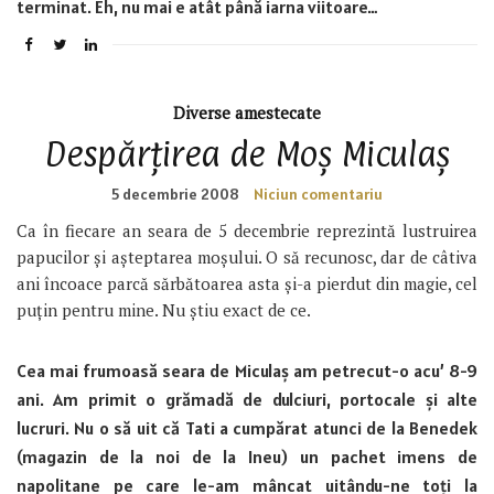
terminat. Eh, nu mai e atât până iarna viitoare…
Diverse amestecate
Despărțirea de Moș Miculaș
5 decembrie 2008
Niciun comentariu
Ca în fiecare an seara de 5 decembrie reprezintă lustruirea
papucilor și așteptarea moșului. O să recunosc, dar de câtiva
ani încoace parcă sărbătoarea asta și-a pierdut din magie, cel
puțin pentru mine. Nu știu exact de ce.
Cea mai frumoasă seara de Miculaș am petrecut-o acu’ 8-9
ani. Am primit o grămadă de dulciuri, portocale și alte
lucruri. Nu o să uit că Tati a cumpărat atunci de la Benedek
(magazin de la noi de la Ineu) un pachet imens de
napolitane pe care le-am mâncat uitându-ne toți la