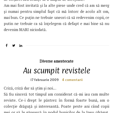
Am mai fost invitată şi la alte piese unde cred că am să merg
şi numai pentru simplul fapt că mă întorc de acolo alt om,
mai bun. Ce puţin ne trebuie uneori că să redevenim copii, ce
putin ne trebuie ca să înţelegem că defapt e mai bine să nu
devenim MARI niciodată.
Diverse amestecate
Au scumpit revistele
17 februarie 2009
4 comentarii
Criză, criză dar să știm și noi…
Să fiu sinceră tot timpul am considerat că-mi iau cam multe
reviste. Ce-i drept le păstrez în formă foarte bună, am o
colecție drăguță și interesantă. Poate peste ani când copii
mei or să le găsească în podul bunicilor de la Ineu (drăguț,