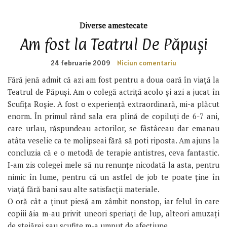
Diverse amestecate
Am fost la Teatrul De Păpuşi
24 februarie 2009
Niciun comentariu
Fără jenă admit că azi am fost pentru a doua oară în viaţă la
Teatrul de Păpuşi. Am o colegă actriţă acolo şi azi a jucat în
Scufiţa Roşie. A fost o experienţă extraordinară, mi-a plăcut
enorm. În primul rând sala era plină de copiluţi de 6-7 ani,
care urlau, răspundeau actorilor, se fâstâceau dar emanau
atâta veselie ca te molipseai fără să poti riposta. Am ajuns la
concluzia că e o metodă de terapie antistres, ceva fantastic.
I-am zis colegei mele să nu renunţe nicodată la asta, pentru
nimic în lume, pentru că un astfel de job te poate ţine în
viaţă fără bani sau alte satisfacţii materiale.
O oră cât a ţinut piesă am zâmbit nonstop, iar felul în care
copiii ăia m-au privit uneori speriaţi de lup, alteori amuzaţi
de stejărei sau scufiţe m-a umput de afecţiune.