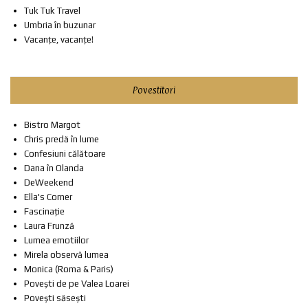
Tuk Tuk Travel
Umbria în buzunar
Vacanțe, vacanțe!
Povestitori
Bistro Margot
Chris predă în lume
Confesiuni călătoare
Dana în Olanda
DeWeekend
Ella's Corner
Fascinație
Laura Frunză
Lumea emotiilor
Mirela observă lumea
Monica (Roma & Paris)
Povești de pe Valea Loarei
Povești săsești