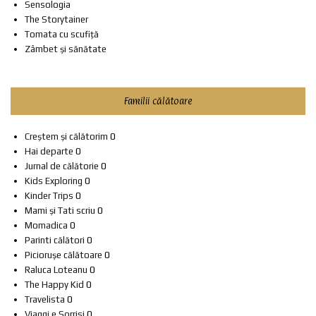
Sensologia
The Storytainer
Tomata cu scufiță
Zâmbet și sănătate
Familii călătoare
Creștem și călătorim
0
Hai departe
0
Jurnal de călătorie
0
Kids Exploring
0
Kinder Trips
0
Mami și Tati scriu
0
Momadica
0
Parinti călători
0
Piciorușe călătoare
0
Raluca Loteanu
0
The Happy Kid
0
Travelista
0
Viaggi e Sorrisi
0