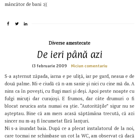
mâncător de bani :((
Diverse amestecate
De ieri până azi
13 februarie 2009
Niciun comentariu
S-a așternut zăpada, iarna e pe uliță, iar pe gard, neaua e de
două palme. Mi-e ciudă că n-am sanie și nici cu cine mă da. A
nins ca în povești, cu flugi mari și deși. Apoi peste noapte cu
fulgi micuți dar curajoși. E frumos, dar câte drumuri o fi
blocat neucica asta numai ea știe. “Autoritățile” sigur nu se
așteptau. Bine că am mers acasă săptămâna trecută, că azi
sincer nu m-aș fi încumetat fără lanțuri.
Ni s-a inundat baia. După ce a plecat instalatorul de la noi,
care tocmai ne schimbase un cot la WC, am observat că dacă