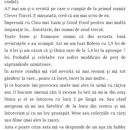
ciudat).
A!! mai am și o revistă pe care o cumpăr de la primul număr
Clever Travel. E minunată, cred că am mai scris de ea.
Împreună cu Clau mai luăm și Good Food pentru mai multă
inspirație în….bucătărie, dar numai de anul trecut.
Toate bune și frumoase numai că din aceasta lună
revistuțele s-au scumpit. Azi mi-am luat Bolero cu 5,9 lei de
la 4 lei și am văzut că și Unica sare de la 5,4 lei la aproape 7
lei. Probabil și celelalte vor suferi modificări de preț de
săptămânile următoare.
În aceste condiții mă văd nevoită să mai renunț și mă tot
gândesc la care…poate că încet, încet la mai multe…
Și ce bucurie îmi provocau unele mai ales în urmă cu câțiva
ani. O bucurie imensă cân îi ziceam lu tati să-mi ia din oraș
Unica și el se întorcea cu încă 2 pe lângă ea. Sau când
mergeam să-mi iau Satelitu’ de la Ineu din centru și mă
întorceam și cu un Joy proaspăt. Wow sau colecțiile cu cărți
sau filme (mai ales la ziare).
Asta e poate criza asta mă va desprinde de un așa zis hobby