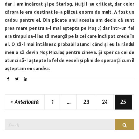
dar l-am încărcat și pe Starlog. Mulți l-au criticat, dar celor
cărora le era destinat le-a plăcut enorm de mult. A fost un
cadou pentru ei. Din păcate anul acesta am decis că sunt
prea mare pentru a-l mai aștepta pe Moș :( dar într-un fel
era timpul sa-l las să meargă pe la cei care încă pot crede în
el. O să-l mai întâlnesc probabil atunci când și eu la rândul
meu o să devin Moș Miculaș pentru cineva. Și sper ca cei de
atunci să-l aștepte la fel de veseli și plini de speranță cum îl
așteptam eu candva.
« Anterioară
1
…
23
24
25
Search
Searc
for: